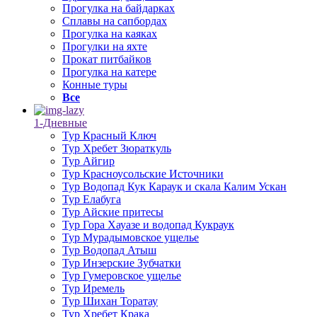
Прогулка на байдарках
Сплавы на сапбордах
Прогулка на каяках
Прогулки на яхте
Прокат питбайков
Прогулка на катере
Конные туры
Все
1-Дневные
Тур Красный Ключ
Тур Хребет Зюраткуль
Тур Айгир
Тур Красноусольские Источники
Тур Водопад Кук Караук и скала Калим Ускан
Тур Елабуга
Тур Айские притесы
Тур Гора Хауазе и водопад Кукраук
Тур Мурадымовское ущелье
Тур Водопад Атыш
Тур Инзерские Зубчатки
Тур Гумеровское ущелье
Тур Иремель
Тур Шихан Торатау
Тур Хребет Крака