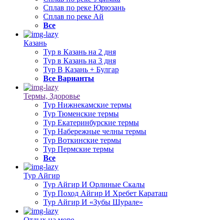
Сплав по реке Юрюзань
Сплав по реке Ай
Все
Казань
Тур в Казань на 2 дня
Тур в Казань на 3 дня
Тур В Казань + Булгар
Все Варианты
Термы, Здоровье
Тур Нижнекамские термы
Тур Тюменские термы
Тур Екатеринбурские термы
Тур Набережные челны термы
Тур Воткинские термы
Тур Пермские термы
Все
Тур Айгир
Тур Айгир И Орлиные Скалы
Тур Поход Айгир И Хребет Караташ
Тур Айгир И «Зубы Шурале»
Отдых на море