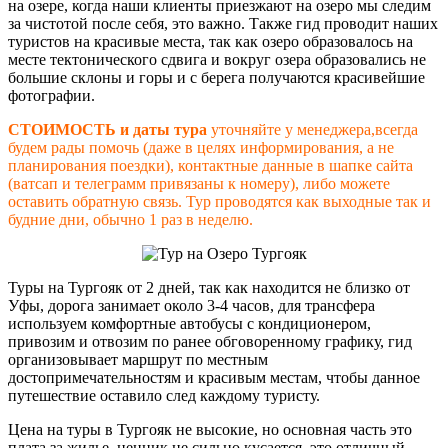
на озере, когда наши клиенты приезжают на озеро мы следим
за чистотой после себя, это важно. Также гид проводит наших
туристов на красивые места, так как озеро образовалось на
месте тектонического сдвига и вокруг озера образовались не
большие склоны и горы и с берега получаются красивейшие
фотографии.
СТОИМОСТЬ и даты тура
уточняйте у менеджера,всегда
будем рады помочь (даже в целях информирования, а не
планирования поездки), контактные данные в шапке сайта
(ватсап и телеграмм привязаны к номеру), либо можете
оставить обратную связь. Тур проводятся как выходные так и
будние дни, обычно 1 раз в неделю.
Туры на Тургояк от 2 дней, так как находится не близко от
Уфы, дорога занимает около 3-4 часов, для трансфера
используем комфортные автобусы с кондиционером,
привозим и отвозим по ранее обговоренному графику, гид
организовывает маршрут по местным
достопримечательностям и красивым местам, чтобы данное
путешествие оставило след каждому туристу.
Цена на туры в Тургояк не высокие, но основная часть это
плата за жилье, ценник не сильно кусается, это отличный