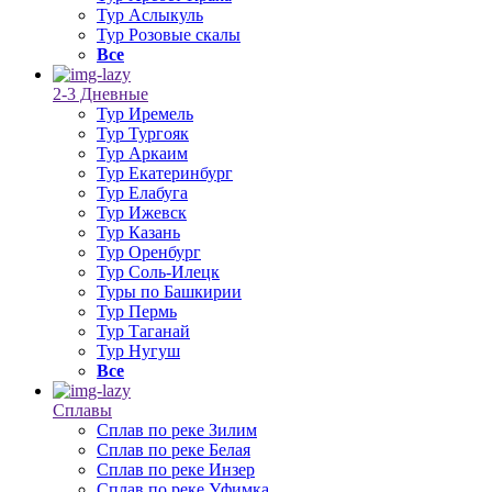
Тур Аслыкуль
Тур Розовые скалы
Все
2-3 Дневные
Тур Иремель
Тур Тургояк
Тур Аркаим
Тур Екатеринбург
Тур Елабуга
Тур Ижевск
Тур Казань
Тур Оренбург
Тур Соль-Илецк
Туры по Башкирии
Тур Пермь
Тур Таганай
Тур Нугуш
Все
Сплавы
Сплав по реке Зилим
Сплав по реке Белая
Сплав по реке Инзер
Сплав по реке Уфимка