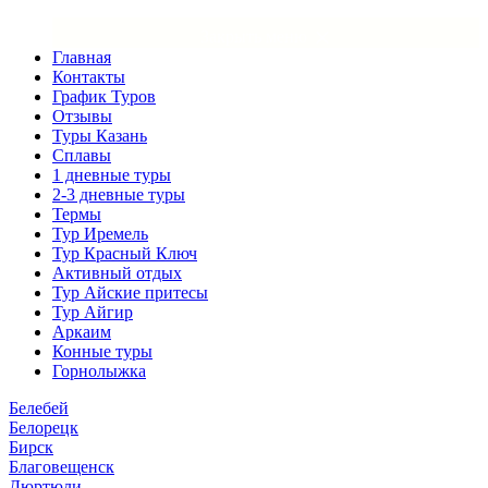
×
Закрыть меню
Главная
Контакты
График Туров
Отзывы
Туры Казань
Сплавы
1 дневные туры
2-3 дневные туры
Термы
Тур Иремель
Тур Красный Ключ
Активный отдых
Тур Айские притесы
Тур Айгир
Аркаим
Конные туры
Горнолыжка
Белебей
Белорецк
Бирск
Благовещенск
Дюртюли