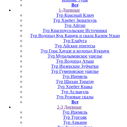
Все
1-Дневные
Тур Красный Ключ
Тур Хребет Зюраткуль
Тур Айгир
Тур Красноусольские Источники
Тур Водопад Кук Караук и скала Калим Ускан
Тур Елабуга
Тур Айские притесы
Тур Гора Хауазе и водопад Кукраук
Тур Мурадымовское ущелье
Тур Водопад Атыш
Тур Инзерские Зубчатки
Тур Гумеровское ущелье
Тур Иремель
Тур Шихан Торатау
Тур Хребет Крака
Тур Аслыкуль
Тур Розовые скалы
Все
2-3 Дневные
Тур Иремель
Тур Тургояк
Тур Аркаим