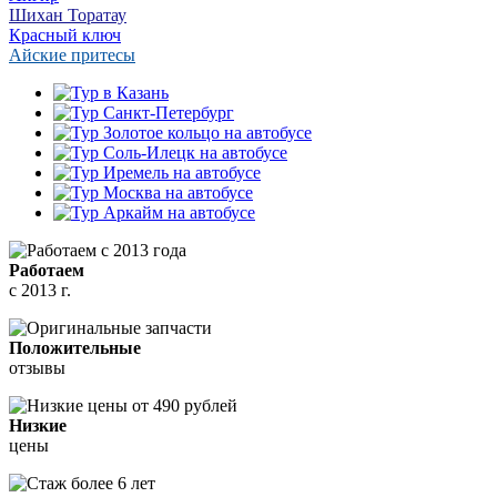
Шихан Торатау
Красный ключ
Айские притесы
Работаем
с 2013 г.
Положительные
отзывы
Низкие
цены