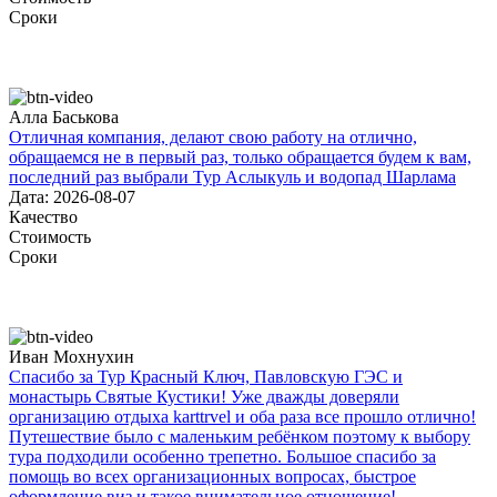
Сроки
Алла Баськова
Отличная компания, делают свою работу на отлично,
обращаемся не в первый раз, только обращается будем к вам,
последний раз выбрали Тур Аслыкуль и водопад Шарлама
Дата: 2026-08-07
Качество
Стоимость
Сроки
Иван Мохнухин
Спасибо за Тур Красный Ключ, Павловскую ГЭС и
монастырь Святые Кустики! Уже дважды доверяли
организацию отдыха karttrvel и оба раза все прошло отлично!
Путешествие было с маленьким ребёнком поэтому к выбору
тура подходили особенно трепетно. Большое спасибо за
помощь во всех организационных вопросах, быстрое
оформление виз и такое внимательное отношение!