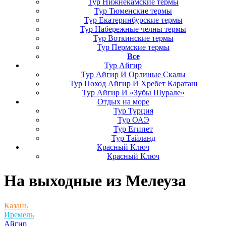
Тур Нижнекамские термы
Тур Тюменские термы
Тур Екатеринбурские термы
Тур Набережные челны термы
Тур Воткинские термы
Тур Пермские термы
Все
Тур Айгир
Тур Айгир И Орлиные Скалы
Тур Поход Айгир И Хребет Караташ
Тур Айгир И «Зубы Шурале»
Отдых на море
Тур Турция
Тур ОАЭ
Тур Египет
Тур Тайланд
Красный Ключ
Красный Ключ
На выходные
из Мелеуза
Казань
Иремель
Айгир