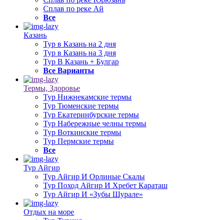
Сплав по реке Ай
Все
Казань
Тур в Казань на 2 дня
Тур в Казань на 3 дня
Тур В Казань + Булгар
Все Варианты
Термы, Здоровье
Тур Нижнекамские термы
Тур Тюменские термы
Тур Екатеринбурские термы
Тур Набережные челны термы
Тур Воткинские термы
Тур Пермские термы
Все
Тур Айгир
Тур Айгир И Орлиные Скалы
Тур Поход Айгир И Хребет Караташ
Тур Айгир И «Зубы Шурале»
Отдых на море