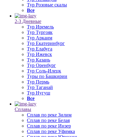
Тур Розовые скалы
Все
2-3 Дневные
Тур Иремель
Тур Тургояк
Тур Аркаим
Тур Екатеринбург
Тур Елабуга
Тур Ижевск
Тур Казань
Тур Оренбург
Тур Соль-Илецк
Туры по Башкирии
Тур Пермь
Тур Таганай
Тур Нугуш
Все
Сплавы
Сплав по реке Зилим
Сплав по реке Белая
Сплав по реке Инзер
Сплав по реке Уфимка
Сплав по реке Юрюзань