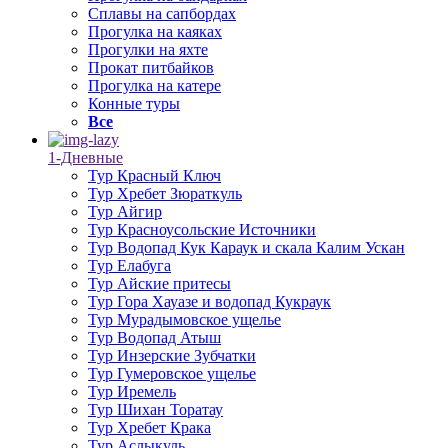
Сплавы на сапбордах
Прогулка на каяках
Прогулки на яхте
Прокат питбайков
Прогулка на катере
Конные туры
Все
1-Дневные
Тур Красный Ключ
Тур Хребет Зюраткуль
Тур Айгир
Тур Красноусольские Источники
Тур Водопад Кук Караук и скала Калим Ускан
Тур Елабуга
Тур Айские притесы
Тур Гора Хауазе и водопад Кукраук
Тур Мурадымовское ущелье
Тур Водопад Атыш
Тур Инзерские Зубчатки
Тур Гумеровское ущелье
Тур Иремель
Тур Шихан Торатау
Тур Хребет Крака
Тур Аслыкуль