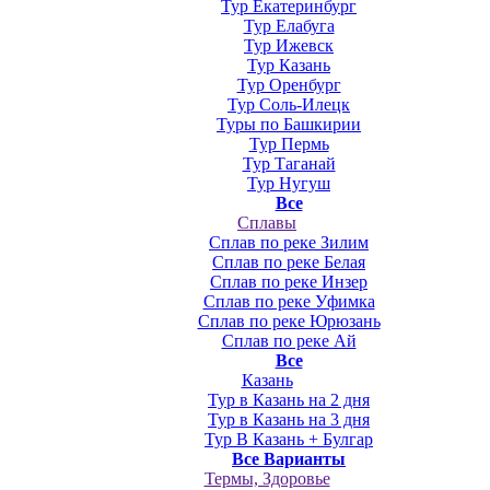
Тур Екатеринбург
Тур Елабуга
Тур Ижевск
Тур Казань
Тур Оренбург
Тур Соль-Илецк
Туры по Башкирии
Тур Пермь
Тур Таганай
Тур Нугуш
Все
Сплавы
Сплав по реке Зилим
Сплав по реке Белая
Сплав по реке Инзер
Сплав по реке Уфимка
Сплав по реке Юрюзань
Сплав по реке Ай
Все
Казань
Тур в Казань на 2 дня
Тур в Казань на 3 дня
Тур В Казань + Булгар
Все Варианты
Термы, Здоровье