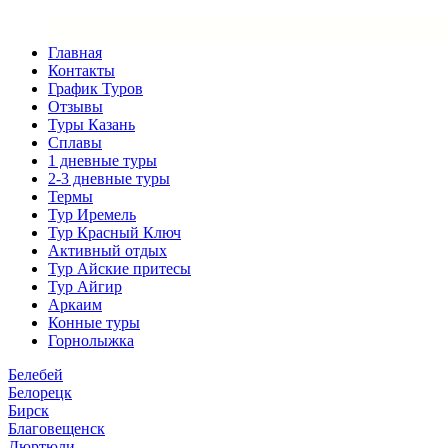
Главная
Контакты
График Туров
Отзывы
Туры Казань
Сплавы
1 дневные туры
2-3 дневные туры
Термы
Тур Иремель
Тур Красный Ключ
Активный отдых
Тур Айские притесы
Тур Айгир
Аркаим
Конные туры
Горнолыжка
Белебей
Белорецк
Бирск
Благовещенск
Дюртюли