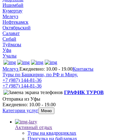
Ишимбай
Кумертау
Мелеуз
Нефтекамск
Октябрьский
Салават
Сибай
Туймазы
Уфа
Учалы
Мелеуз
Ежедневно: 10.00 - 19.00
Контакты
Туры по Башкирии, по РФ и Миру.
+7 (987)
144-81-36
+7 (987)
144-81-36
ГРАФИК ТУРОВ
Отправка из Уфы
Ежедневно: 10.00 - 19.00
Категории услуг
Меню
Активный отдых
Туры на квадроциклах
Прогулка на байдарках