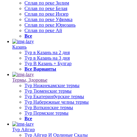
Сплав по реке Зилим
Сплав по реке Белая
Сплав по реке Инзер
Сплав по реке Уфимка
Сплав по реке Юрюзань
Сплав по реке Ай
Все
Казань
Тур в Казань на 2 дня
Тур в Казань на 3 дня
Тур В Казань + Булгар
Все Варианты
Термы, Здоровье
Тур Нижнекамские термы
Тур Тюменские термы
Тур Екатеринбурские термы
Тур Набережные челны термы
Тур Воткинские термы
Тур Пермские термы
Все
Тур Айгир
Тур Айгир И Орлиные Скалы