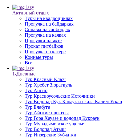
Активный отдых
Туры на квадроциклах
Прогулка на байдарках
Сплавы на сапбордах
Прогулка на каяках
Прогулки на яхте
Прокат питбайков
Прогулка на катере
Конные туры
Все
1-Дневные
Тур Красный Ключ
Тур Хребет Зюраткуль
Тур Айгир
Тур Красноусольские Источники
Тур Водопад Кук Караук и скала Калим Ускан
Тур Елабуга
Тур Айские притесы
Тур Гора Хауазе и водопад Кукраук
Тур Мурадымовское ущелье
Тур Водопад Атыш
Тур Инзерские Зубчатки