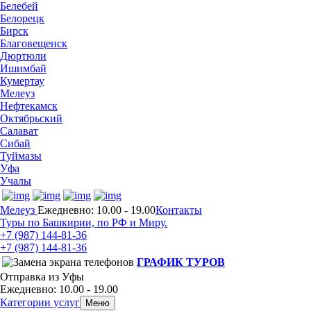
Белебей
Белорецк
Бирск
Благовещенск
Дюртюли
Ишимбай
Кумертау
Мелеуз
Нефтекамск
Октябрьский
Салават
Сибай
Туймазы
Уфа
Учалы
Мелеуз
Ежедневно: 10.00 - 19.00
Контакты
Туры по Башкирии, по РФ и Миру.
+7 (987)
144-81-36
+7 (987)
144-81-36
ГРАФИК ТУРОВ
Отправка из Уфы
Ежедневно: 10.00 - 19.00
Категории услуг
Меню