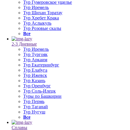
Тур Гумеровское ущелье
Тур Иремель
Тур Шихан Торатау
Тур Хребет Крака
Тур Аслыкуль
Тур Розовые скалы
Все
2-3 Дневные
Тур Иремель
Тур Тургояк
Тур Аркаим
Тур Екатеринбург
Тур Елабуга
Тур Ижевск
Тур Казань
Тур Оренбург
Тур Соль-Илецк
Туры по Башкирии
Тур Пермь
Тур Таганай
Тур Нугуш
Все
Сплавы