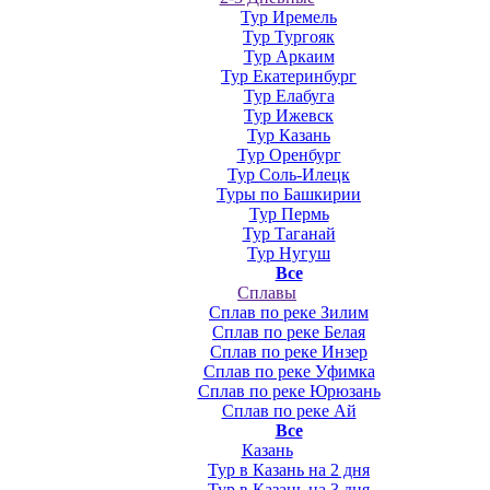
Тур Иремель
Тур Тургояк
Тур Аркаим
Тур Екатеринбург
Тур Елабуга
Тур Ижевск
Тур Казань
Тур Оренбург
Тур Соль-Илецк
Туры по Башкирии
Тур Пермь
Тур Таганай
Тур Нугуш
Все
Сплавы
Сплав по реке Зилим
Сплав по реке Белая
Сплав по реке Инзер
Сплав по реке Уфимка
Сплав по реке Юрюзань
Сплав по реке Ай
Все
Казань
Тур в Казань на 2 дня
Тур в Казань на 3 дня