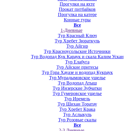
Прогулки на яхте
Прокат питбайков
Прогулка на катере
Конные туры
Все
1-Дневные
Тур Красный Ключ
Тур Хребет Зюраткуль
Тур Айгир
Тур Красноусольские Источники
Тур Водопад Кук Караук и скала Калим Ускан
Тур Елабуга
Тур Айские притесы
Тур Гора Хауазе и водопад Кукраук
Тур Мурадымовское ущелье
Тур Водопад Атыш
Тур Инзерские Зубчатки
Тур Гумеровское ущелье
Тур Иремель
Тур Шихан Торатау
Тур Хребет Крака
Тур Аслыкуль
Тур Розовые скалы
Все
2-3 Дневные