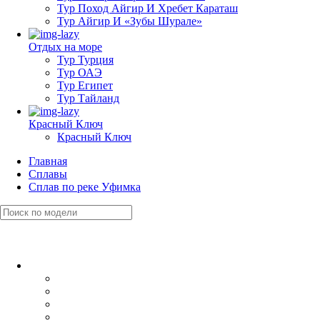
Тур Поход Айгир И Хребет Караташ
Тур Айгир И «Зубы Шурале»
Отдых на море
Тур Турция
Тур ОАЭ
Тур Египет
Тур Тайланд
Красный Ключ
Красный Ключ
Главная
Сплавы
Сплав по реке Уфимка