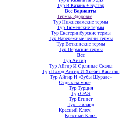
Тур В Казань + Булгар
Все Варианты
Термы, Здоровье
Тур Нижнекамские термы
Тур Тюменские термы
Тур Екатеринбурские термы
Тур Набережные челны термы
Тур Воткинские термы
Тур Пермские термы
Все
Тур Айгир
Тур Айгир И Орлиные Скалы
Тур Поход Айгир И Хребет Караташ
Тур Айгир И «Зубы Шурале»
Отдых на море
Тур Турция
Тур ОАЭ
Тур Египет
Тур Тайланд
Красный Ключ
Красный Ключ